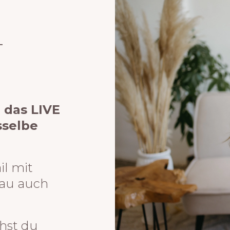
T
r das LIVE
sselbe
il mit
hau auch
chst du