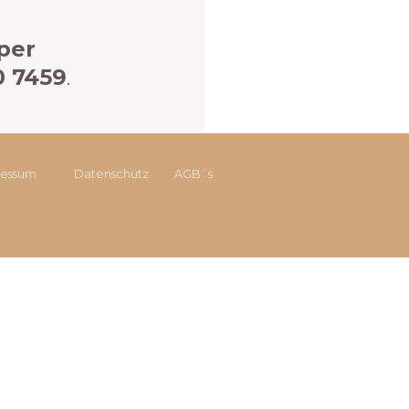
per
0 7459
.
ressum
Datenschutz
AGB´s